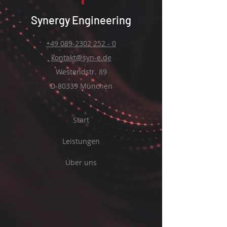
Synergy Engineering
+49 089-2302 252 - 0
kontakt@syn-e.de
Westendstr. 89
D-80339 München
Start
Leistungen
Über uns