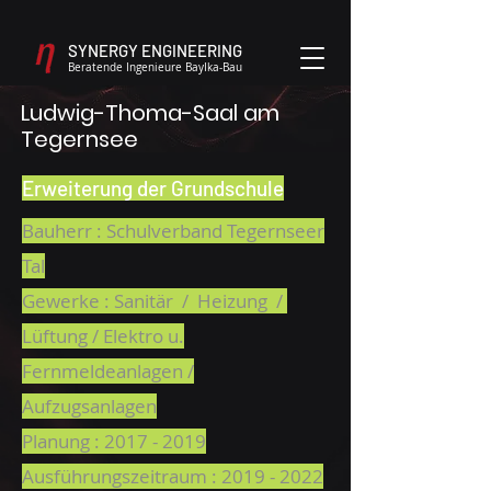
SYNERGY ENGINEERING
Beratende Ingenieure BayIka-Bau
Ludwig-Thoma-Saal am
Tegernsee
Erweiterung der Grundschule
Bauherr : Schulverband Tegernseer
Tal
Gewerke : Sanitär / Heizung /
Lüftung / Elektro u.
Fernmeldeanlagen /
Aufzugsanlagen
Planung :
2017 - 2019
Ausführungszeitraum :
2019 - 2022