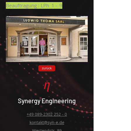
Beauftragung : LPh 1 - 9
zurück
Click here
Synergy Engineering
+49 089-2302 252 - 0
kontakt@syn-e.de
Westendstr. 89