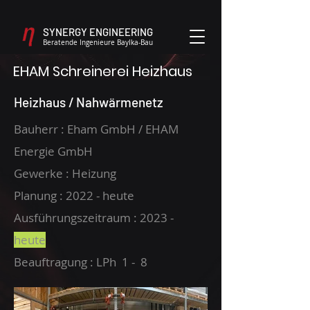
SYNERGY ENGINEERING
Beratende Ingenieure BayIka-Bau
EHAM Schreinerei Heizhaus
Heizhaus / Nahwärmenetz
Bauherr : Eham GmbH / EHAM
Energie GmbH
Gewerke : Heizung
Planung : 2022 - heute
Ausführungszeitraum : 2023 -
heute
Beauftragung : LPh 1 - 8