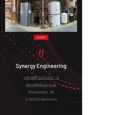
zurück
Click here
Synergy Engineering
+49 089-2302 252 - 0
kontakt@syn-e.de
Westendstr. 89
D-80339 München